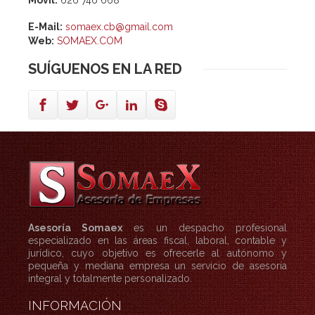
Móvil:
626 746 668
E-Mail:
somaex.cb@gmail.com
Web:
SOMAEX.COM
SUÍGUENOS
EN LA RED
Asesoría Somaex
es un despacho profesional
especializado en las áreas fiscal, laboral, contable y
jurídico, cuyo objetivo es ofrecerle al autónomo y
pequeña y mediana empresa un servicio de asesoría
integral y totalmente personalizado.
INFORMACIÓN