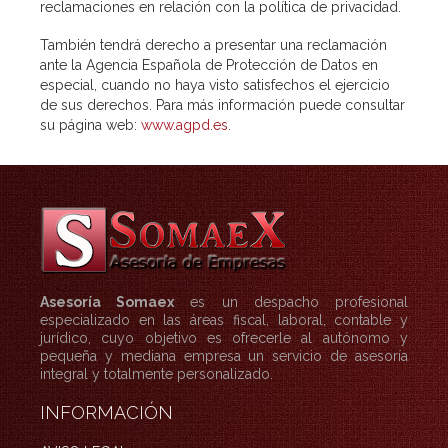
reclamaciones en relación con la política de privacidad.
También tendrá derecho a presentar una reclamación
ante la Agencia Española de Protección de Datos en
especial, cuando no haya visto satisfechos el ejercicio
de sus derechos. Para más información puede consultar
su página web:
www.agpd.es
.
Asesoría Somaex
es un despacho profesional
especializado en las áreas fiscal, laboral, contable y
jurídico, cuyo objetivo es ofrecerle al autónomo y
pequeña y mediana empresa un servicio de asesoría
integral y totalmente personalizado.
INFORMACIÓN